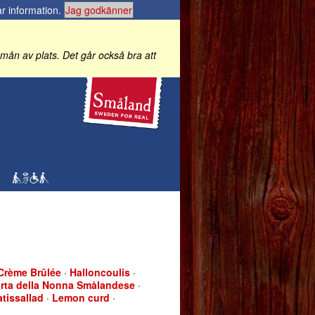
r information
.
Jag godkänner
 i mån av plats. Det går också bra att
Crème Brûlée
·
Halloncoulis
·
rta della Nonna Smålandese
·
atissallad
·
Lemon curd
·