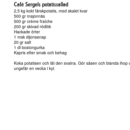
Café Sergels potatissallad
2,5 kg kokt färskpotatis, med skalet kvar
500 gr majonnäs
500 gr crème fraîche
200 gr skivad rödlök
Hackade örter
1 msk dijonsenap
20 gr salt
1 dl bostongurka
Kapris efter smak och behag
Koka potatisen och låt den svalna. Gör såsen och blanda ihop de
ungefär en vecka i kyl.