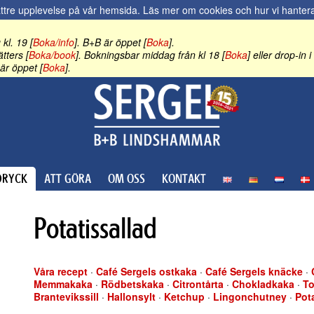
ättre upplevelse på vår hemsida.
Läs mer om cookies och hur vi hantera
kl. 19 [
Boka/info
]. B+B är öppet [
Boka
].
tters [
Boka/book
]. Bokningsbar middag från kl 18 [
Boka
] eller drop-in
är öppet [
Boka
].
RYCK
ATT GÖRA
OM OSS
KONTAKT
Potatissallad
Våra recept
·
Café Sergels ostkaka
·
Café Sergels knäcke
·
Memmakaka
·
Rödbetskaka
·
Citrontårta
·
Chokladkaka
·
To
Brantevikssill
·
Hallonsylt
·
Ketchup
·
Lingonchutney
·
Pot