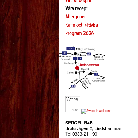
Vin, öl & sprit
Våra recept
Allergener
Kaffe och rättvisa
Program 2026
SERGEL B+B
Bruksvägen 2, Lindshammar
Tel 0383-211 90