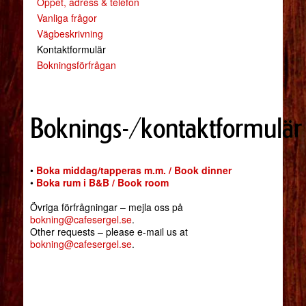
Öppet, adress & telefon
Vanliga frågor
Vägbeskrivning
Kontaktformulär
Bokningsförfrågan
Boknings-/kontaktformulär
•
Boka middag/tapperas m.m. / Book dinner
•
Boka rum i B&B / Book room
Övriga förfrågningar – mejla oss på
bokning@cafesergel.se
.
Other requests – please e-mail us at
bokning@cafesergel.se
.