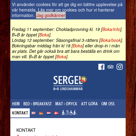
Vi använder cookies för att ge dig en bättre upplevelse på
vår hemsida.
Läs mer om cookies och hur vi hanterar
information
.
Jag godkänner
Fredag 11 september: Chokladprovning kl. 19 [
Boka/info
].
B+B är öppet [
Boka
].
Lördag 12 september: Säsongsfinal 3-rätters [
Boka/book
].
Bokningsbar middag från kl 18 [
Boka
] eller drop-in i mån
av plats. Det går också bra att bara beställa en drink om
man vill. B+B är öppet [
Boka
].
HEM
BED+BREAKFAST
MAT+DRYCK
ATT GÖRA
OM OSS
KONTAKT
KONTAKT