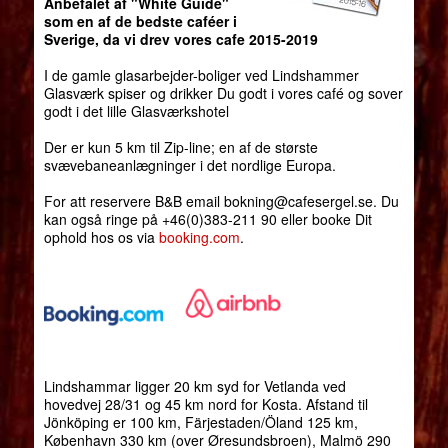
Anbefalet af "White Guide"
som en af de bedste caféer i
Sverige, da vi drev vores cafe 2015-2019
I de gamle glasarbejder-boliger ved Lindshammer
Glasværk spiser og drikker Du godt i vores café og sover
godt i det lille Glasværkshotel
Der er kun 5 km til Zip-line; en af de største
svævebaneanlægninger i det nordlige Europa.
For att reservere B&B email bokning@cafesergel.se. Du
kan også ringe på +46(0)383-211 90 eller booke Dit
ophold hos os via
booking.com
.
Lindshammar ligger 20 km syd for Vetlanda ved
hovedvej 28/31 og 45 km nord for Kosta. Afstand til
Jönköping er 100 km, Färjestaden/Öland 125 km,
København 330 km (over Øresundsbroen), Malmö 290