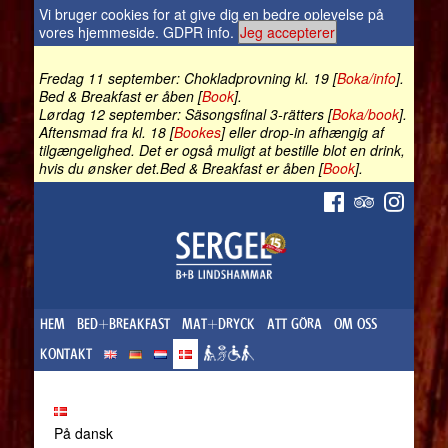
Vi bruger cookies for at give dig en bedre oplevelse på
vores hjemmeside.
GDPR info
.
Jeg accepterer
Fredag 11 september: Chokladprovning kl. 19 [
Boka/info
].
Bed & Breakfast er åben [
Book
].
Lørdag 12 september: Säsongsfinal 3-rätters [
Boka/book
].
Aftensmad fra kl. 18 [
Bookes
] eller drop-in afhængig af
tilgængelighed. Det er også muligt at bestille blot en drink,
hvis du ønsker det.Bed & Breakfast er åben [
Book
].
HEM
BED+BREAKFAST
MAT+DRYCK
ATT GÖRA
OM OSS
KONTAKT
På dansk