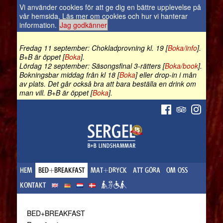
Vi använder cookies för att ge dig en bättre upplevelse på
vår hemsida.
Läs mer om cookies och hur vi hanterar
information
.
Jag godkänner
Fredag 11 september: Chokladprovning kl. 19 [
Boka/info
].
B+B är öppet [
Boka
].
Lördag 12 september: Säsongsfinal 3-rätters [
Boka/book
].
Bokningsbar middag från kl 18 [
Boka
] eller drop-in i mån
av plats. Det går också bra att bara beställa en drink om
man vill. B+B är öppet [
Boka
].
HEM
BED+BREAKFAST
MAT+DRYCK
ATT GÖRA
OM OSS
KONTAKT
BED+BREAKFAST