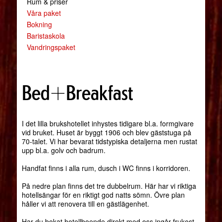
Rum & priser
Våra paket
Bokning
Baristaskola
Vandringspaket
Bed+Breakfast
I det lilla brukshotellet inhystes tidigare bl.a. formgivare
vid bruket. Huset är byggt 1906 och blev gäststuga på
70-talet. Vi har bevarat tidstypiska detaljerna men rustat
upp bl.a. golv och badrum.
Handfat finns i alla rum, dusch i WC finns i korridoren.
På nedre plan finns det tre dubbelrum. Här har vi riktiga
hotellsängar för en riktigt god natts sömn. Övre plan
håller vi att renovera till en gästlägenhet.
Har du bokat hotellboende direkt med oss ingår frukost