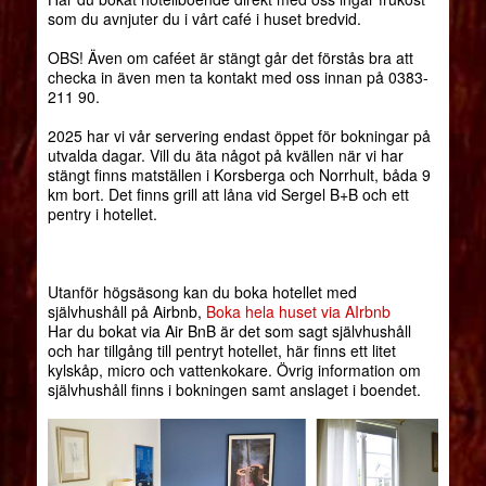
som du avnjuter du i vårt café i huset bredvid.
OBS! Även om caféet är stängt går det förstås bra att
checka in även men ta kontakt med oss innan på 0383-
211 90.
2025 har vi vår servering endast öppet för bokningar på
utvalda dagar. Vill du äta något på kvällen när vi har
stängt finns matställen i Korsberga och Norrhult, båda 9
km bort. Det finns grill att låna vid Sergel B+B och ett
pentry i hotellet.
Utanför högsäsong kan du boka hotellet med
självhushåll på Airbnb,
Boka hela huset via AIrbnb
Har du bokat via Air BnB är det som sagt självhushåll
och har tillgång till pentryt hotellet, här finns ett litet
kylskåp, micro och vattenkokare. Övrig information om
självhushåll finns i bokningen samt anslaget i boendet.