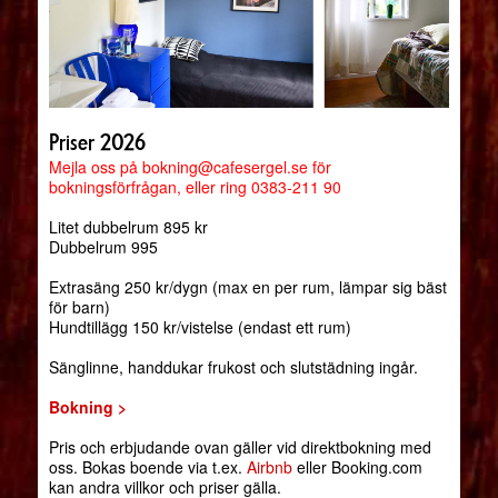
Priser 2026
Mejla oss på bokning@cafesergel.se för
bokningsförfrågan, eller ring 0383-211 90
Litet dubbelrum 895 kr
Dubbelrum 995
Extrasäng 250 kr/dygn (max en per rum, lämpar sig bäst
för barn)
Hundtillägg 150 kr/vistelse (endast ett rum)
Sänglinne, handdukar frukost och slutstädning ingår.
Bokning >
Pris och erbjudande ovan gäller vid direktbokning med
oss. Bokas boende via t.ex.
Airbnb
eller Booking.com
kan andra villkor och priser gälla.