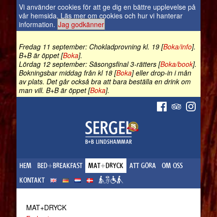
Vi använder cookies för att ge dig en bättre upplevelse på
vår hemsida.
Läs mer om cookies och hur vi hanterar
information
.
Jag godkänner
Fredag 11 september: Chokladprovning kl. 19 [
Boka/info
].
B+B är öppet [
Boka
].
Lördag 12 september: Säsongsfinal 3-rätters [
Boka/book
].
Bokningsbar middag från kl 18 [
Boka
] eller drop-in i mån
av plats. Det går också bra att bara beställa en drink om
man vill. B+B är öppet [
Boka
].
HEM
BED+BREAKFAST
MAT+DRYCK
ATT GÖRA
OM OSS
KONTAKT
MAT+DRYCK