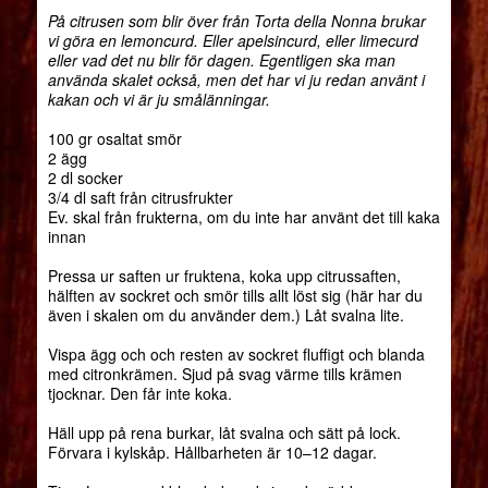
På citrusen som blir över från Torta della Nonna brukar
vi göra en lemoncurd. Eller apelsincurd, eller limecurd
eller vad det nu blir för dagen. Egentligen ska man
använda skalet också, men det har vi ju redan använt i
kakan och vi är ju smålänningar.
100 gr osaltat smör
2 ägg
2 dl socker
3/4 dl saft från citrusfrukter
Ev. skal från frukterna, om du inte har använt det till kaka
innan
Pressa ur saften ur fruktena, koka upp citrussaften,
hälften av sockret och smör tills allt löst sig (här har du
även i skalen om du använder dem.) Låt svalna lite.
Vispa ägg och och resten av sockret fluffigt och blanda
med citronkrämen. Sjud på svag värme tills krämen
tjocknar. Den får inte koka.
Häll upp på rena burkar, låt svalna och sätt på lock.
Förvara i kylskåp. Hållbarheten är 10–12 dagar.