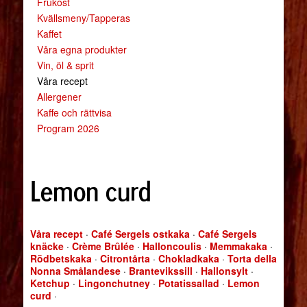
Frukost
Kvällsmeny/Tapperas
Kaffet
Våra egna produkter
Vin, öl & sprit
Våra recept
Allergener
Kaffe och rättvisa
Program 2026
Lemon curd
Våra recept
·
Café Sergels ostkaka
·
Café Sergels
knäcke
·
Crème Brûlée
·
Halloncoulis
·
Memmakaka
·
Rödbetskaka
·
Citrontårta
·
Chokladkaka
·
Torta della
Nonna Smålandese
·
Brantevikssill
·
Hallonsylt
·
Ketchup
·
Lingonchutney
·
Potatissallad
·
Lemon
curd
·