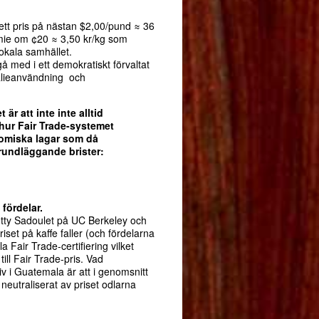
tt pris på nästan $2,00/pund ≈ 36
emie om ¢20 ≈ 3,50 kr/kg som
lokala samhället.
 gå med i ett demokratiskt förvaltat
alieanvändning och
är att inte inte alltid
 hur Fair Trade-systemet
omiska lagar som då
rundläggande brister:
fördelar.
etty Sadoulet på UC Berkeley och
set på kaffe faller (och fördelarna
a Fair Trade-certifiering vilket
ill Fair Trade-pris. Vad
v i Guatemala är att i genomsnitt
neutraliserat av priset odlarna