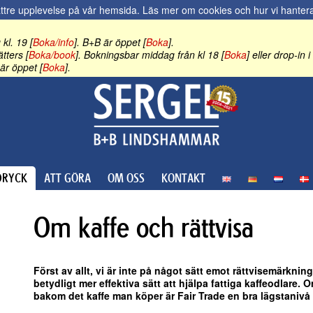
ättre upplevelse på vår hemsida.
Läs mer om cookies och hur vi hantera
kl. 19 [
Boka/info
]. B+B är öppet [
Boka
].
tters [
Boka/book
]. Bokningsbar middag från kl 18 [
Boka
] eller drop-in
är öppet [
Boka
].
RYCK
ATT GÖRA
OM OSS
KONTAKT
Om kaffe och rättvisa
Först av allt, vi är inte på något sätt emot rättvisemärknin
betydligt mer effektiva sätt att hjälpa fattiga kaffeodlare. 
bakom det kaffe man köper är Fair Trade en bra lägstanivå 