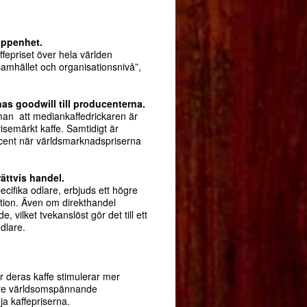
öppenhet.
fepriset över hela världen
 samhället och organisationsnivå”,
nas goodwill till producenterna.
man att mediankaffedrickaren är
visemärkt kaffe. Samtidigt är
ocent när världsmarknadspriserna
rättvis handel.
ecifika odlare, erbjuds ett högre
lation. Även om direkthandel
, vilket tvekanslöst gör det till ett
odlare.
r deras kaffe stimulerar mer
 lägre världsomspännande
ja kaffepriserna.