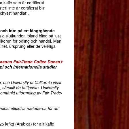
ta kaffe som är certifierat
i inte är certifierat blir
”Schysst handlat”.
g och inte på ett långtgående
ig slutkunden ibland blind på just
illkoren för odling och handel. Man
tet, ursprung eller de verkliga
asons Fair-Trade Coffee Doesn't
 och internationella studier
, och University of California visar
, särskilt de fattigaste. University
genomtänkt utformning av Fair Trade-
 minst effektiva metoderna för att
 kr/kg (Arabica) för allt kaffe