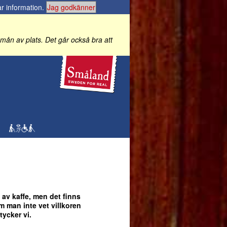
r information
.
Jag godkänner
 i mån av plats. Det går också bra att
g av kaffe, men det finns
Om man inte vet villkoren
tycker vi.