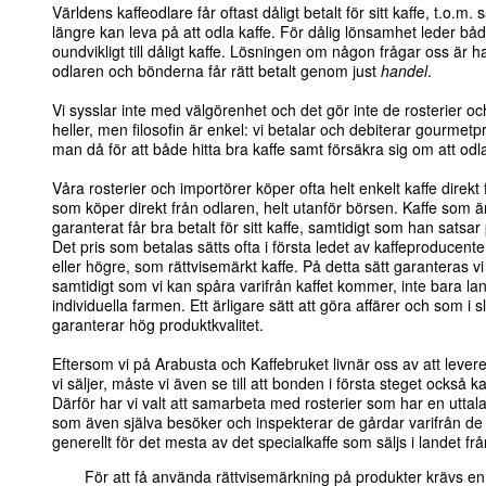
Världens kaffeodlare får oftast dåligt betalt för sitt kaffe, t.o.m.
längre kan leva på att odla kaffe. För dålig lönsamhet leder båd
oundvikligt till dåligt kaffe. Lösningen om någon frågar oss är 
odlaren och bönderna får rätt betalt genom just
handel
.
Vi sysslar inte med välgörenhet och det gör inte de rosterier 
heller, men filosofin är enkel: vi betalar och debiterar gourmetp
man då för att både hitta bra kaffe samt försäkra sig om att odlar
Våra rosterier och importörer köper ofta helt enkelt kaffe direkt 
som köper direkt från odlaren, helt utanför börsen. Kaffe som ä
garanterat får bra betalt för sitt kaffe, samtidigt som han satsar
Det pris som betalas sätts ofta i första ledet av kaffeproducen
eller högre, som rättvisemärkt kaffe. På detta sätt garanteras vi 
samtidigt som vi kan spåra varifrån kaffet kommer, inte bara l
individuella farmen. Ett ärligare sätt att göra affärer och som i
garanterar hög produktkvalitet.
Eftersom vi på Arabusta och Kaffebruket livnär oss av att lever
vi säljer, måste vi även se till att bonden i första steget också k
Därför har vi valt att samarbeta med rosterier som har en utta
som även själva besöker och inspekterar de gårdar varifrån de k
generellt för det mesta av det specialkaffe som säljs i landet frå
För att få använda rättvisemärkning på produkter krävs en 