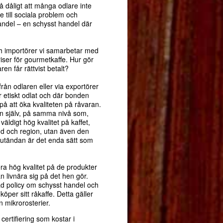
 så dåligt att många odlare inte
e till sociala problem och
handel – en schysst handel där
och importörer vi samarbetar med
riser för gourmetkaffe. Hur gör
en får rättvist betalt?
från odlaren eller via exportörer
r etiskt odlat och där bonden
 på att öka kvaliteten på råvaran.
ten själv, på samma nivå som,
väldigt hög kvalitet på kaffet,
and och region, utan även den
 slutändan är det enda sätt som
era hög kvalitet på de produkter
an livnära sig på det hen gör.
lad policy om schysst handel och
öper sitt råkaffe. Detta gäller
n mikrorosterier.
certifiering som kostar i