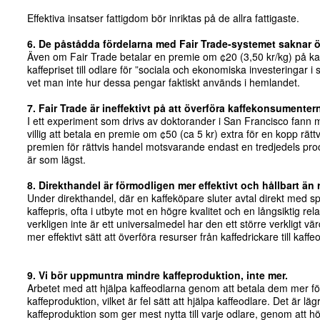
Effektiva insatser fattigdom bör inriktas på de allra fattigaste.
6. De påstådda fördelarna med Fair Trade-systemet saknar 
Även om Fair Trade betalar en premie om ¢20 (3,50 kr/kg) på kaf
kaffepriset till odlare för ”sociala och ekonomiska investeringar i
vet man inte hur dessa pengar faktiskt används i hemlandet.
7. Fair Trade är ineffektivt på att överföra kaffekonsumenter
I ett experiment som drivs av doktorander i San Francisco fann 
villig att betala en premie om ¢50 (ca 5 kr) extra för en kopp rätt
premien för rättvis handel motsvarande endast en tredjedels pr
är som lägst.
8. Direkthandel är förmodligen mer effektivt och hållbart än 
Under direkthandel, där en kaffeköpare sluter avtal direkt med sp
kaffepris, ofta i utbyte mot en högre kvalitet och en långsiktig re
verkligen inte är ett universalmedel har den ett större verkligt värde
mer effektivt sätt att överföra resurser från kaffedrickare till kaffe
9. Vi bör uppmuntra mindre kaffeproduktion, inte mer.
Arbetet med att hjälpa kaffeodlarna genom att betala dem mer fö
kaffeproduktion, vilket är fel sätt att hjälpa kaffeodlare. Det är
kaffeproduktion som ger mest nytta till varje odlare, genom att hö