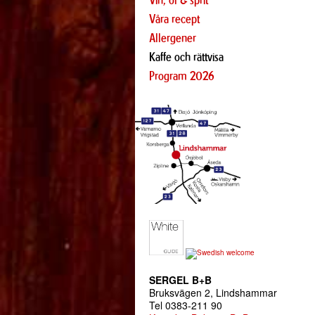
Vin, öl & sprit
Våra recept
Allergener
Kaffe och rättvisa
Program 2026
SERGEL B+B
Bruksvägen 2, Lindshammar
Tel 0383-211 90