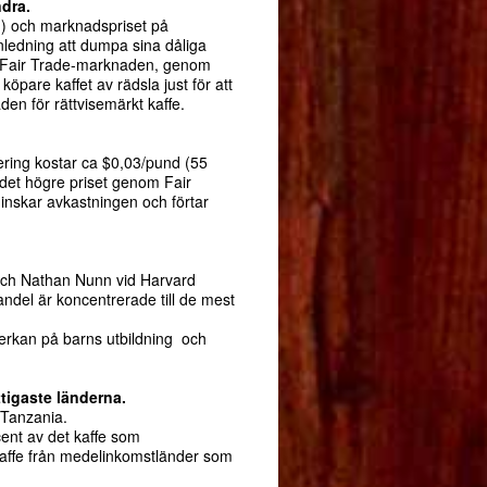
ndra.
g) och marknadspriset på
nledning att dumpa sina dåliga
 i Fair Trade-marknaden, genom
köpare kaffet av rädsla just för att
en för rättvisemärkt kaffe.
fiering kostar ca $0,03/pund (55
 det högre priset genom Fair
inskar avkastningen och förtar
och Nathan Nunn vid Harvard
andel är koncentrerade till de mest
nverkan på barns utbildning och
ttigaste länderna.
 Tanzania.
ent av det kaffe som
affe från medelinkomstländer som