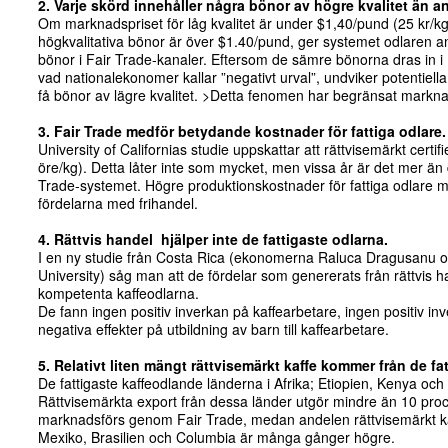
2. Varje skörd innehåller några bönor av högre kvalitet än a
Om marknadspriset för låg kvalitet är under $1,40/pund (25 kr/k
högkvalitativa bönor är över $1.40/pund, ger systemet odlaren a
bönor i Fair Trade-kanaler. Eftersom de sämre bönorna dras in
vad nationalekonomer kallar ”negativt urval”, undviker potentiella 
få bönor av lägre kvalitet. >Detta fenomen har begränsat marknad
3. Fair Trade medför betydande kostnader för fattiga odlare.
University of Californias studie uppskattar att rättvisemärkt certi
öre/kg). Detta låter inte som mycket, men vissa år är det mer än
Trade-systemet. Högre produktionskostnader för fattiga odlare m
fördelarna med frihandel.
4. Rättvis handel hjälper inte de fattigaste odlarna.
I en ny studie från Costa Rica (ekonomerna Raluca Dragusanu 
University) såg man att de fördelar som genererats från rättvis h
kompetenta kaffeodlarna.
De fann ingen positiv inverkan på kaffearbetare, ingen positiv i
negativa effekter på utbildning av barn till kaffearbetare.
5. Relativt liten mängt rättvisemärkt kaffe kommer från de fa
De fattigaste kaffeodlande länderna i Afrika; Etiopien, Kenya och
Rättvisemärkta export från dessa länder utgör mindre än 10 proc
marknadsförs genom Fair Trade, medan andelen rättvisemärkt k
Mexiko, Brasilien och Columbia är många gånger högre.