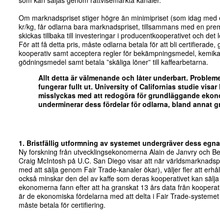
som kan säljas genom rättvisemärkta kanaler.
Om marknadspriset stiger högre än minimipriset (som idag med e
kr/kg, får odlarna bara marknadspriset, tillsammans med en pr
skickas tillbaka till investeringar i producentkooperativet och det 
För att få detta pris, måste odlarna betala för att bli certifierade,
kooperativ samt acceptera regler för bekämpningsmedel, kemik
gödningsmedel samt betala ”skäliga löner” till kaffearbetarna.
Allt detta är välmenande och låter underbart. Problemet 
fungerar fullt ut.
University of Californias studie visar
misslyckas med att redogöra för grundläggande ekon
underminerar dess fördelar för odlarna, bland annat g
1. Bristfällig utformning av systemet undergräver dess egna 
Ny forskning från utvecklingsekonomerna Alain de Janvry och B
Craig McIntosh på U.C. San Diego visar att när världsmarknadspri
med att sälja genom Fair Trade-kanaler ökar), väljer fler att erhåll
också minskar den del av kaffe som deras kooperativet kan sälja t
ekonomerna fann efter att ha granskat 13 års data från kooperati
är de ekonomiska fördelarna med att delta i Fair Trade-systemet 
måste betala för certifiering.