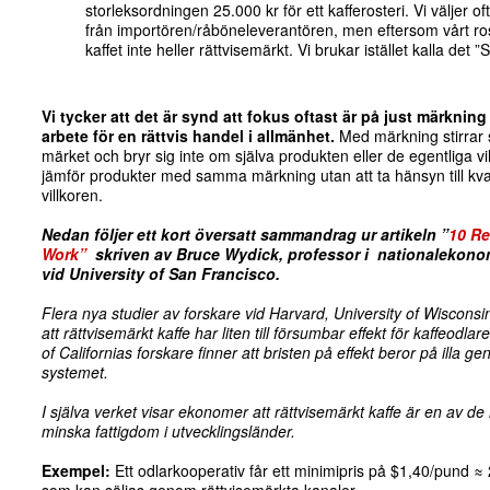
storleksordningen 25.000 kr för ett kafferosteri. Vi väljer of
från importören/råböneleverantören, men eftersom vårt roster
kaffet inte heller rättvisemärkt. Vi brukar istället kalla det 
Vi tycker att det är synd att fokus oftast är på just märknin
arbete för en rättvis handel i allmänhet.
Med märkning stirrar s
märket och bryr sig inte om själva produkten eller de egentliga v
jämför produkter med samma märkning utan att ta hänsyn till kvali
villkoren.
Nedan följer ett kort översatt sammandrag ur artikeln ”
10 Re
Work”
skriven av Bruce Wydick, professor i nationalekonomi
vid University of San Francisco.
Flera nya studier av forskare vid Harvard, University of Wisconsin
att rättvisemärkt kaffe har liten till försumbar effekt för kaffeodlare
of Californias forskare finner att bristen på effekt beror på illa 
systemet.
I själva verket visar ekonomer att rättvisemärkt kaffe är en av de
minska fattigdom i utvecklingsländer.
Exempel:
Ett odlarkooperativ får ett minimipris på $1,40/pund ≈ 25