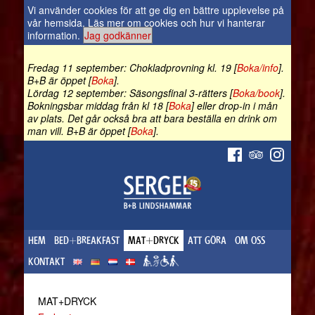
Vi använder cookies för att ge dig en bättre upplevelse på
vår hemsida.
Läs mer om cookies och hur vi hanterar
information
.
Jag godkänner
Fredag 11 september: Chokladprovning kl. 19 [
Boka/info
].
B+B är öppet [
Boka
].
Lördag 12 september: Säsongsfinal 3-rätters [
Boka/book
].
Bokningsbar middag från kl 18 [
Boka
] eller drop-in i mån
av plats. Det går också bra att bara beställa en drink om
man vill. B+B är öppet [
Boka
].
HEM
BED+BREAKFAST
MAT+DRYCK
ATT GÖRA
OM OSS
KONTAKT
MAT+DRYCK