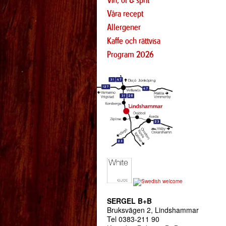
Vin, öl & sprit
Våra recept
Allergener
Kaffe och rättvisa
Program 2026
SERGEL B+B
Bruksvägen 2, Lindshammar
Tel 0383-211 90