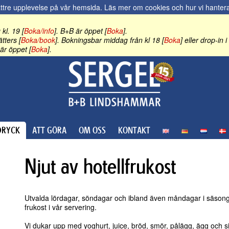
ättre upplevelse på vår hemsida.
Läs mer om cookies och hur vi hantera
kl. 19 [
Boka/info
]. B+B är öppet [
Boka
].
tters [
Boka/book
]. Bokningsbar middag från kl 18 [
Boka
] eller drop-in
är öppet [
Boka
].
RYCK
ATT GÖRA
OM OSS
KONTAKT
Njut av hotellfrukost
Utvalda lördagar, söndagar och ibland även måndagar i säsong
frukost i vår servering.
Vi dukar upp med yoghurt, juice, bröd, smör, pålägg, ägg och 