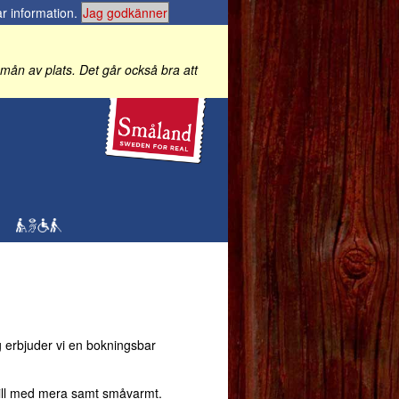
r information
.
Jag godkänner
 i mån av plats. Det går också bra att
 erbjuder vi en bokningsbar
sill med mera samt småvarmt.