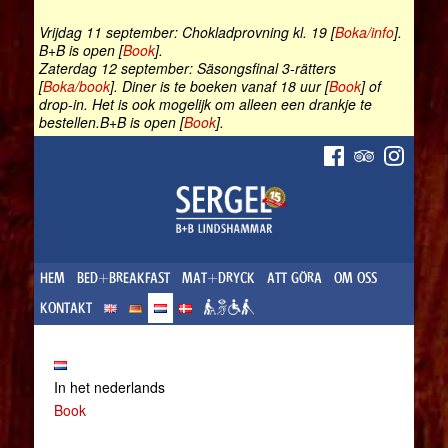
Vrijdag 11 september: Chokladprovning kl. 19 [
Boka/info
].
B+B is open [
Book
].
Zaterdag 12 september: Säsongsfinal 3-rätters
[
Boka/book
]. Diner is te boeken vanaf 18 uur [
Book
] of
drop-in. Het is ook mogelijk om alleen een drankje te
bestellen.B+B is open [
Book
].
HEM
BED+BREAKFAST
MAT+DRYCK
ATT GÖRA
OM OSS
KONTAKT
In het nederlands
Book